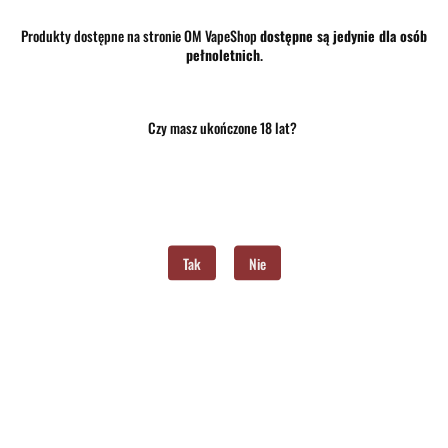
Produkty dostępne na stronie OM VapeShop
dostępne są jedynie dla osób
pełnoletnich
.
Brak towaru
82.00
Czy masz ukończone 18 lat?
Do przechowalni
Program lojalnościowy dostępny jest tylko dla zalogowanych klientów.
Powiadom gdy produkt będzie dostępny
Tak
Nie
Opinie
brak ocen
(dodaj)
Wysyłka w ciągu
24 godziny
Cena przesyłki
10
Dostępność
Brak towaru