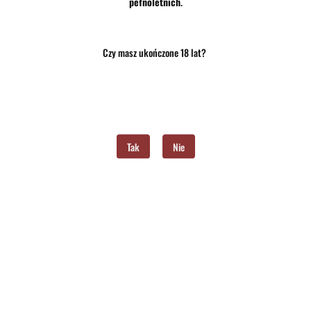
pełnoletnich
.
Brak towaru
Czy masz ukończone 18 lat?
65.00
Do przechowalni
Program lojalnościowy dostępny jest tylko dla zalogowanych klientów.
Tak
Nie
Powiadom gdy produkt będzie dostępny
Opinie
brak ocen
(dodaj)
Wysyłka w ciągu
24 godziny
Cena przesyłki
10
Dostępność
Brak towaru