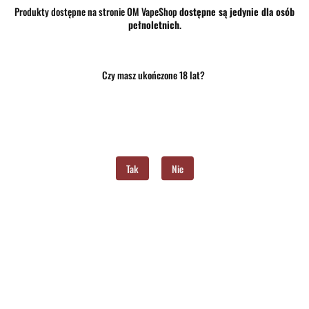
Produkty dostępne na stronie OM VapeShop
dostępne są jedynie dla osób
pełnoletnich
.
Brak towaru
Czy masz ukończone 18 lat?
82.00
Do przechowalni
Program lojalnościowy dostępny jest tylko dla zalogowanych klientów.
Powiadom gdy produkt będzie dostępny
Tak
Nie
Opinie
brak ocen
(dodaj)
Wysyłka w ciągu
24 godziny
Cena przesyłki
10
Dostępność
Brak towaru