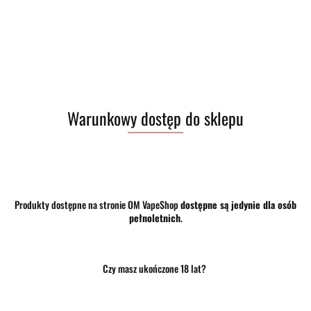
Warunkowy dostęp do sklepu
Brak towaru
82.00
Do przechowalni
Produkty dostępne na stronie OM VapeShop
dostępne są jedynie dla osób
pełnoletnich
.
Program lojalnościowy dostępny jest tylko dla zalogowanych klientów.
Powiadom gdy produkt będzie dostępny
Czy masz ukończone 18 lat?
Opinie
brak ocen
(dodaj)