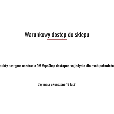
Waga
0.15 kg
Pobierz produkt do PDF
Warunkowy dostęp do sklepu
Zostaw telefon
dukty dostępne na stronie OM VapeShop
dostępne są jedynie dla osób pełnoletn
Czy masz ukończone 18 lat?