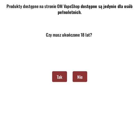
Produkty dostępne na stronie OM VapeShop
dostępne są jedynie dla osób
pełnoletnich
.
Brak towaru
Czy masz ukończone 18 lat?
65.00
Do przechowalni
Program lojalnościowy dostępny jest tylko dla zalogowanych klientów.
Tak
Nie
Powiadom gdy produkt będzie dostępny
Opinie
brak ocen
(dodaj)
Wysyłka w ciągu
24 godziny
Cena przesyłki
10