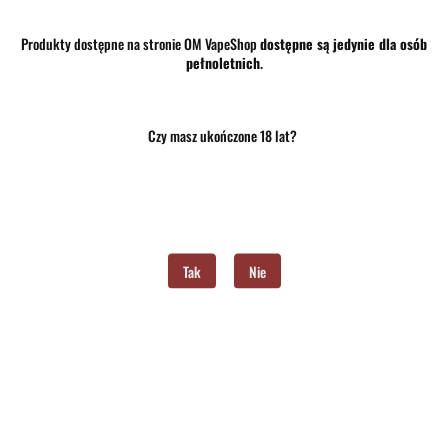
Wysyłka w ciągu
24 godziny
Produkty dostępne na stronie OM VapeShop
dostępne są jedynie dla osób
Cena przesyłki
10
pełnoletnich
.
Dostępność
Mało
Waga
0.15 kg
Czy masz ukończone 18 lat?
Pobierz produkt do PDF
Tak
Nie
Zostaw telefon
Wyślij
Opis
Opinie i oceny (0)