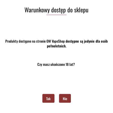
Dostępność
Mało
Warunkowy dostęp do sklepu
Waga
0.15 kg
Pobierz produkt do PDF
Produkty dostępne na stronie OM VapeShop
dostępne są jedynie dla osób
pełnoletnich
.
Zostaw telefon
Wyślij
Czy masz ukończone 18 lat?
Opis
Opinie i oceny (0)
Tak
Nie
Zadaj pytanie