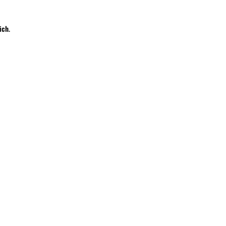
ich
.
ia bez konieczności ładowania. Wyposażony w zaawansowany