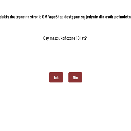
dukty dostępne na stronie OM VapeShop
dostępne są jedynie dla osób pełnoletn
Czy masz ukończone 18 lat?
Opis
Opinie i oceny (0)
Zadaj pytanie
h (2szt.)
Tak
Nie
h styl MTL (Mouth to Lung). Dzięki pojemności 3500 mAh zapewnia aż 2-3 dni użytkowan
odność z licznymi certyfikatami bezpieczeństwa.
 przypadku zwarcia, eliminując ryzyko wycieku lub zapłonu.