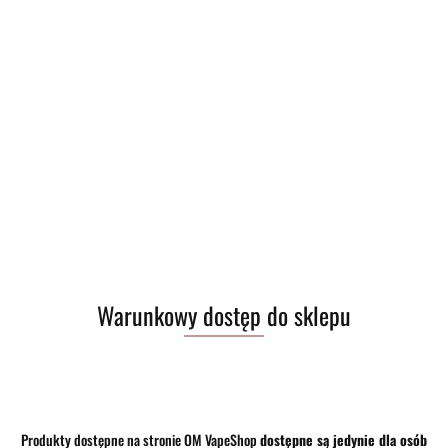
Wyprzedaż trwa!
(
0
)
PLN
Zaloguj się
CZK
Zarejestruj się
Dodaj zgłoszenie
HUF
Zgody cookies
Kategorie
Szukaj
Producent - 420FREE
Warunkowy dostęp do sklepu
Brak produktów do wyświetlenia
Produkty dostępne na stronie OM VapeShop
dostępne są jedynie dla osób