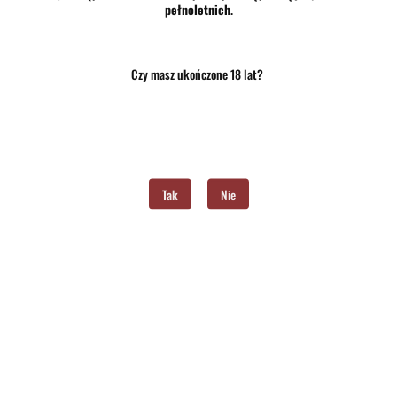
pełnoletnich
.
Zapisz się do Newslettera
I bądź na bieżąco ze wszystkimi nowościami!
Czy masz ukończone 18 lat?
Tak
Nie
Dane adresowe
Informacje
O sklepie
Znajdziesz nas na