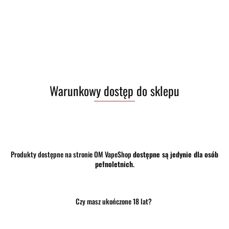
58.50
Warunkowy dostęp do sklepu
szt.
Do koszyka
Do przechowalni
Program lojalnościowy dostępny jest tylko dla zalogowanych klientów.
Produkty dostępne na stronie OM VapeShop
dostępne są jedynie dla osób
Opinie
brak ocen
(dodaj)
pełnoletnich
.
Wysyłka w ciągu
24 godziny
Czy masz ukończone 18 lat?
Cena przesyłki
10
Dostępność
Duża dostępność