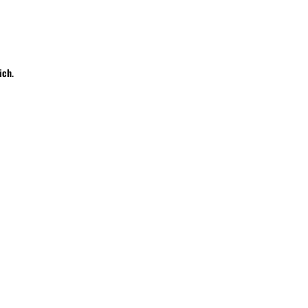
Wyślij
ich
.
Zadaj pytanie
lomierzowi.