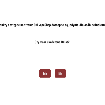
Zostaw telefon
dukty dostępne na stronie OM VapeShop
dostępne są jedynie dla osób pełnoletn
rmacje dot. bezpieczeństwa
Opinie i oceny (0)
Czy masz ukończone 18 lat?
Zestaw 10szt. Butelka plastikowa 120ml z kroplomierzem
Tak
Nie
, o pojemności 120 ml. Idealna do precyzyjnego dozowania płynów, dzięki wygodnemu krop
Producenci